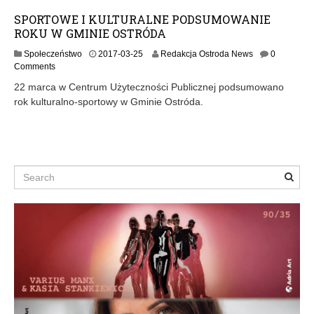
SPORTOWE I KULTURALNE PODSUMOWANIE
ROKU W GMINIE OSTRÓDA
2
Społeczeństwo
2017-03-25
Redakcja Ostroda News
0
0
Comments
1
22 marca w Centrum Użyteczności Publicznej podsumowano
7
rok kulturalno-sportowy w Gminie Ostróda.
-
0
3
-
2
5
Search