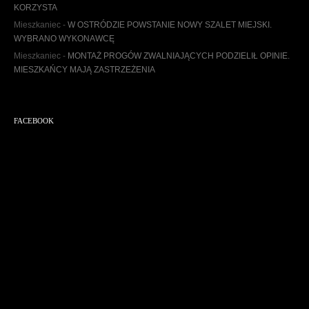
u
KORZYSTA
m
Mieszkaniec
-
W OSTRÓDZIE POWSTANIE NOWY SZALET MIEJSKI.
WYBRANO WYKONAWCĘ
Mieszkaniec
-
MONTAŻ PROGÓW ZWALNIAJĄCYCH PODZIELIŁ OPINIE.
MIESZKAŃCY MAJĄ ZASTRZEŻENIA
FACEBOOK