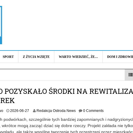
SPORT
Z ŻYCIA WZIĘTE
WARTO WIEDZIEĆ, ŻE…
DOM I ZDROWI
O POZYSKAŁO ŚRODKI NA REWITALIZ
REK
wo
2026-06-27
Redakcja Ostroda News
0 Comments
ch podwórkach, szczególnie tych bardziej zapomnianych i nadgryzionyc
wkrótce mogą zacząć dziać się dobre rzeczy. Projekt zakłada nie tylko
yglądu, ale także wspólne tworzenie tych przestrzeni przez mieszkań