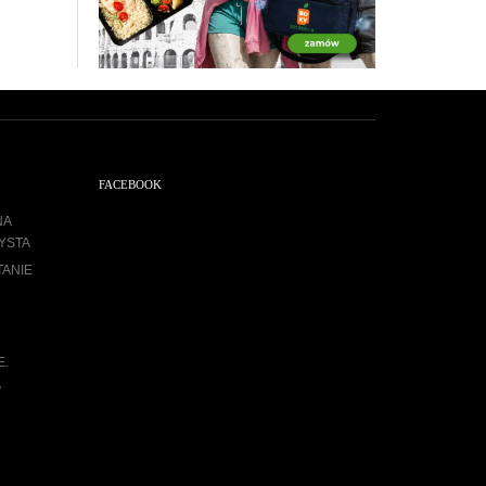
FACEBOOK
NA
YSTA
TANIE
E.
A