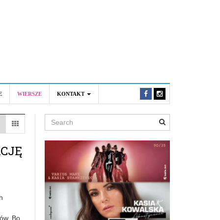
E
WIERSZE
KONTAKT
Search
ACJĘ
h
ców. Bo