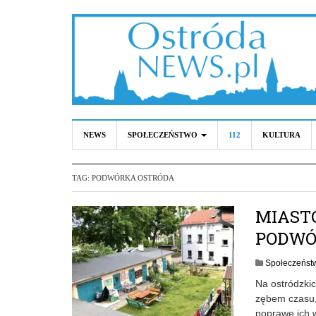
NEWS
SPOŁECZEŃSTWO
112
KULTURA
TAG:
PODWÓRKA OSTRÓDA
MIAST
PODWÓ
Społeczeńst
Na ostródzki
zębem czasu, 
poprawę ich w