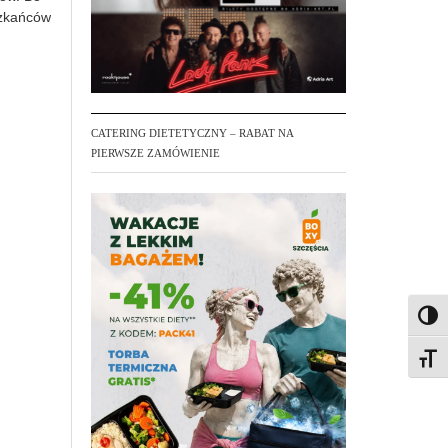
szkańców
CATERING DIETETYCZNY – RABAT NA
PIERWSZE ZAMÓWIENIE
Toggl
Toggl