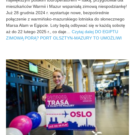
-
mieszkańców Warmii i Mazur wspaniałą zimową niespodziankę!
1
0
Już 28 grudnia 2024 r. wystartuje nowe, bezpośrednie
-
połączenie z warmińsko-mazurskiego lotniska do słonecznego
2
Marsa Alam w Egipcie. Loty będą odbywać się w każdą sobotę
2
aż do 22 lutego 2025 r., co daje…
Czytaj dalej
DO EGIPTU
ZIMOWĄ PORĄ? PORT OLSZTYN-MAZURY TO UMOŻLIWI