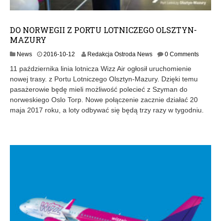
DO NORWEGII Z PORTU LOTNICZEGO OLSZTYN-
MAZURY
2
News
2016-10-12
Redakcja Ostroda News
0 Comments
0
11 października linia lotnicza Wizz Air ogłosił uruchomienie
1
nowej trasy. z Portu Lotniczego Olsztyn-Mazury. Dzięki temu
6
pasażerowie będę mieli możliwość polecieć z Szyman do
-
1
norweskiego Oslo Torp. Nowe połączenie zacznie działać 20
0
maja 2017 roku, a loty odbywać się będą trzy razy w tygodniu.
-
1
2