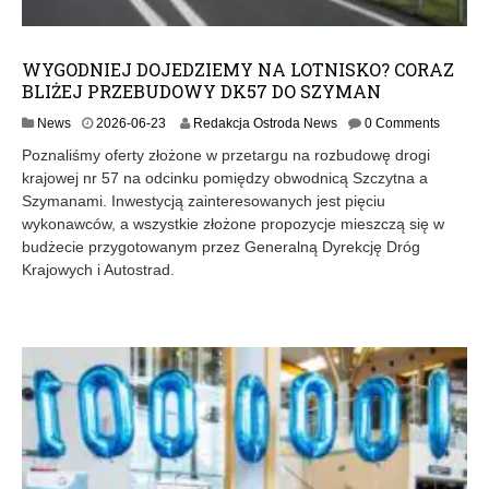
WYGODNIEJ DOJEDZIEMY NA LOTNISKO? CORAZ
BLIŻEJ PRZEBUDOWY DK57 DO SZYMAN
2
News
2026-06-23
Redakcja Ostroda News
0 Comments
0
Poznaliśmy oferty złożone w przetargu na rozbudowę drogi
2
krajowej nr 57 na odcinku pomiędzy obwodnicą Szczytna a
6
Szymanami. Inwestycją zainteresowanych jest pięciu
-
0
wykonawców, a wszystkie złożone propozycje mieszczą się w
6
budżecie przygotowanym przez Generalną Dyrekcję Dróg
-
Krajowych i Autostrad.
2
3