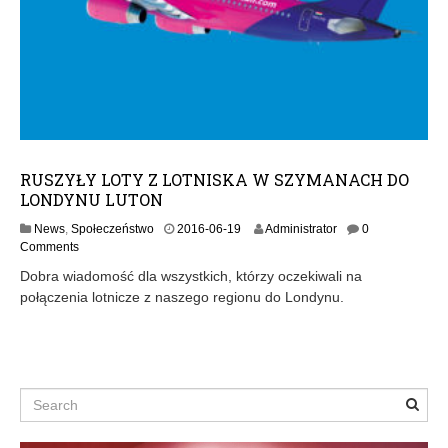
RUSZYŁY LOTY Z LOTNISKA W SZYMANACH DO
LONDYNU LUTON
2
News
,
Społeczeństwo
2016-06-19
Administrator
0
0
Comments
1
Dobra wiadomość dla wszystkich, którzy oczekiwali na
6
połączenia lotnicze z naszego regionu do Londynu.
-
0
6
-
1
9
Search