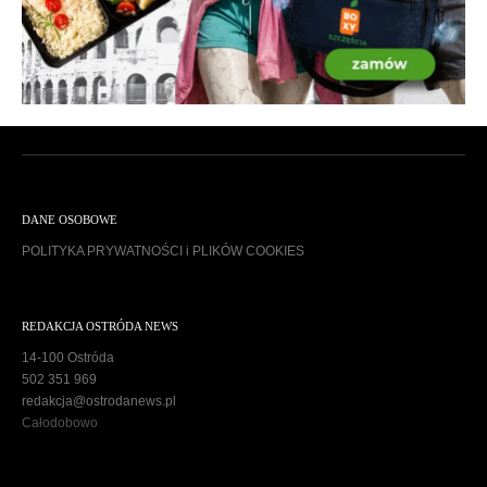
DANE OSOBOWE
POLITYKA PRYWATNOŚCI i PLIKÓW COOKIES
REDAKCJA OSTRÓDA NEWS
14-100 Ostróda
502 351 969
redakcja@ostrodanews.pl
Całodobowo