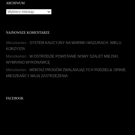
ARCHIWUM
A
r
c
h
NAJNOWSZE KOMENTARZE
i
w
Mieszkaniec
-
SYSTEM KAUCYJNY NA WARMII I MAZURACH. WIELU
u
KORZYSTA
m
Mieszkaniec
-
W OSTRÓDZIE POWSTANIE NOWY SZALET MIEJSKI.
WYBRANO WYKONAWCĘ
Mieszkaniec
-
MONTAŻ PROGÓW ZWALNIAJĄCYCH PODZIELIŁ OPINIE.
MIESZKAŃCY MAJĄ ZASTRZEŻENIA
FACEBOOK