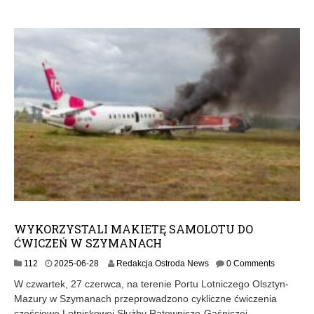
5
WYKORZYSTALI MAKIETĘ SAMOLOTU DO
ĆWICZEŃ W SZYMANACH
2
112
2025-06-28
Redakcja Ostroda News
0 Comments
0
W czwartek, 27 czerwca, na terenie Portu Lotniczego Olsztyn-
2
Mazury w Szymanach przeprowadzono cykliczne ćwiczenia
5
częściowe Lotniskowej Służby Ratowniczo-Gaśniczej.
-