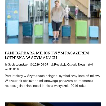
PANI BARBARA MILIONOWYM PASAŻEREM
LOTNISKA W SZYMANACH
2
Społeczeństwo
2026-06-07
Redakcja Ostroda News
0
0
Comments
2
Port lotniczy w Szymanach osiągnął symboliczny kamień milowy.
6
W czwartek obsłużono milionowego pasażera od momentu
-
rozpoczęcia działalności lotniska w styczniu 2016 roku.
0
6
-
0
7