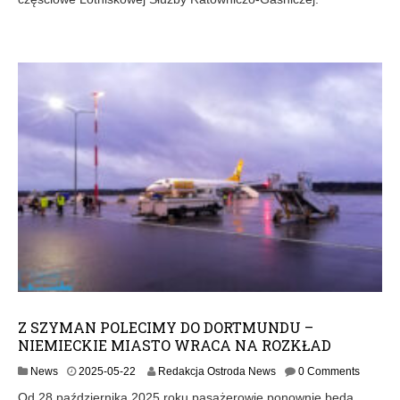
0
6
-
2
8
Z SZYMAN POLECIMY DO DORTMUNDU –
NIEMIECKIE MIASTO WRACA NA ROZKŁAD
2
News
2025-05-22
Redakcja Ostroda News
0 Comments
0
Od 28 października 2025 roku pasażerowie ponownie będą