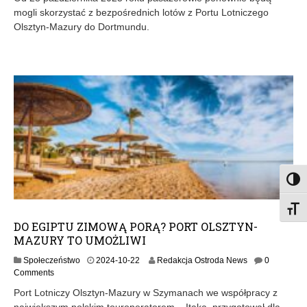
2
mogli skorzystać z bezpośrednich lotów z Portu Lotniczego
5
Olsztyn-Mazury do Dortmundu.
-
0
5
-
2
2
Toggl
Toggl
DO EGIPTU ZIMOWĄ PORĄ? PORT OLSZTYN-
MAZURY TO UMOŻLIWI
2
Społeczeństwo
2024-10-22
Redakcja Ostroda News
0
0
Comments
2
Port Lotniczy Olsztyn-Mazury w Szymanach we współpracy z
4
największym polskim touroperatorem – Itaką, przygotował dla