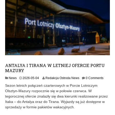
ANTALYA I TIRANA W LETNIEJ OFERCIE PORTU
MAZURY
2
News
2026-05-04
Redakcja Ostroda News
0 Comments
0
Sezon letnich połączeń czarterowych w Porcie Lotniczym
2
Olsztyn-Mazury rozpocznie się w połowie czerwca. W
6
tegorocznej ofercie znalazły się dwa kierunki realizowane przez
-
0
Itaka – do Antalya oraz do Tirana. Wyjazdy są już dostępne w
5
sprzedaży w formie pakietów wakacyjnych.
-
0