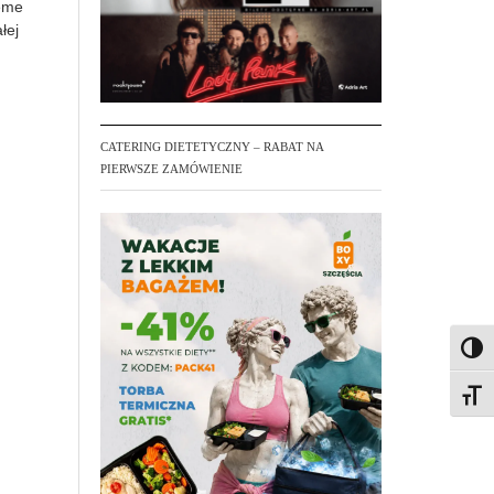
reme
łej
CATERING DIETETYCZNY – RABAT NA
PIERWSZE ZAMÓWIENIE
Toggl
Toggl