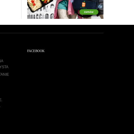
FACEBOOK
NA
YSTA
TANIE
E.
A