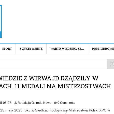
SPORT
Z ŻYCIA WZIĘTE
WARTO WIEDZIEĆ, ŻE…
DOM I ZDROWI
IEDZIE Z WIRWAJD RZĄDZIŁY W
ACH. 11 MEDALI NA MISTRZOSTWACH
2
5-05-27
Redakcja Ostroda News
0 Comments
0
25 maja 2025 roku w Siedlcach odbyły się Mistrzostwa Polski XPC w
2