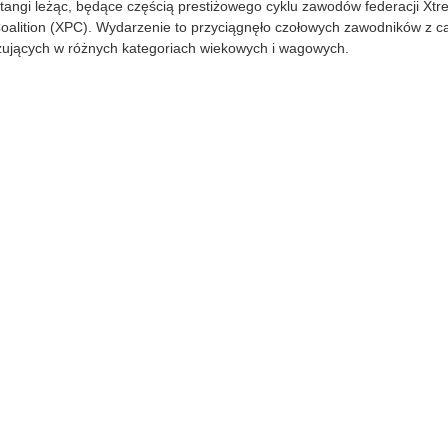
tangi leżąc, będące częścią prestiżowego cyklu zawodów federacji Xt
5
Coalition (XPC). Wydarzenie to przyciągnęło czołowych zawodników z ca
-
0
izujących w różnych kategoriach wiekowych i wagowych.
5
-
2
7