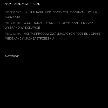
h
NAJNOWSZE KOMENTARZE
i
w
Mieszkaniec
-
SYSTEM KAUCYJNY NA WARMII I MAZURACH. WIELU
u
KORZYSTA
m
Mieszkaniec
-
W OSTRÓDZIE POWSTANIE NOWY SZALET MIEJSKI.
WYBRANO WYKONAWCĘ
Mieszkaniec
-
MONTAŻ PROGÓW ZWALNIAJĄCYCH PODZIELIŁ OPINIE.
MIESZKAŃCY MAJĄ ZASTRZEŻENIA
FACEBOOK