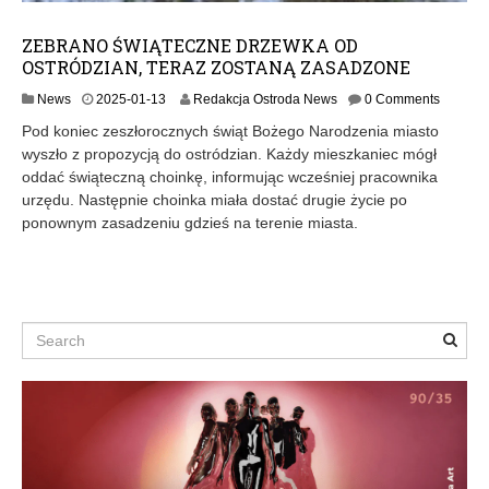
ZEBRANO ŚWIĄTECZNE DRZEWKA OD
OSTRÓDZIAN, TERAZ ZOSTANĄ ZASADZONE
2
News
2025-01-13
Redakcja Ostroda News
0 Comments
0
Pod koniec zeszłorocznych świąt Bożego Narodzenia miasto
2
wyszło z propozycją do ostródzian. Każdy mieszkaniec mógł
5
oddać świąteczną choinkę, informując wcześniej pracownika
-
0
urzędu. Następnie choinka miała dostać drugie życie po
1
ponownym zasadzeniu gdzieś na terenie miasta.
-
1
3
Search