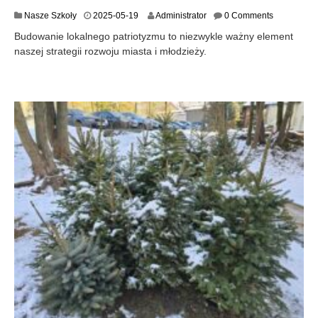
2
Nasze Szkoły
2025-05-19
Administrator
0 Comments
0
Budowanie lokalnego patriotyzmu to niezwykle ważny element
2
naszej strategii rozwoju miasta i młodzieży.
5
-
0
5
-
1
9