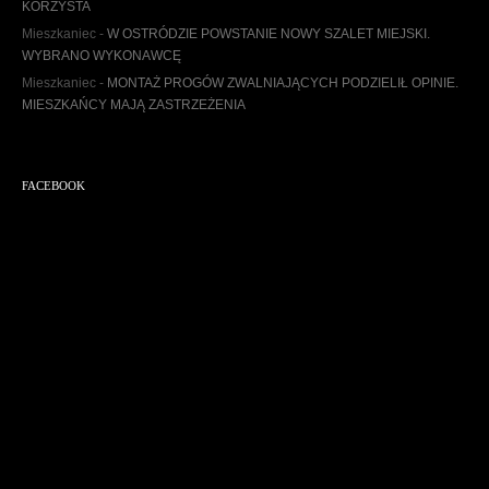
u
KORZYSTA
m
Mieszkaniec
-
W OSTRÓDZIE POWSTANIE NOWY SZALET MIEJSKI.
WYBRANO WYKONAWCĘ
Mieszkaniec
-
MONTAŻ PROGÓW ZWALNIAJĄCYCH PODZIELIŁ OPINIE.
MIESZKAŃCY MAJĄ ZASTRZEŻENIA
FACEBOOK