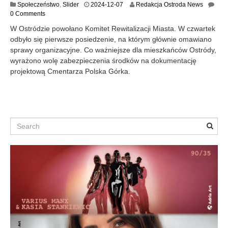
2
Społeczeństwo
,
Slider
2024-12-07
Redakcja Ostroda News
0
0 Comments
2
W Ostródzie powołano Komitet Rewitalizacji Miasta. W czwartek
4
odbyło się pierwsze posiedzenie, na którym głównie omawiano
-
sprawy organizacyjne. Co ważniejsze dla mieszkańców Ostródy,
1
2
wyrażono wolę zabezpieczenia środków na dokumentację
-
projektową Cmentarza Polska Górka.
0
8
Search