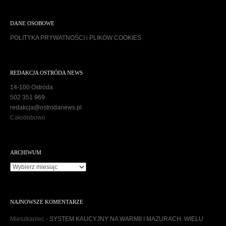
DANE OSOBOWE
POLITYKA PRYWATNOŚCI i PLIKÓW COOKIES
REDAKCJA OSTRÓDA NEWS
14-100 Ostróda
502 351 969
redakcja@ostrodanews.pl
Całodobowo
ARCHIWUM
A
r
c
h
NAJNOWSZE KOMENTARZE
i
w
Mieszkaniec
-
SYSTEM KAUCYJNY NA WARMII I MAZURACH. WIELU