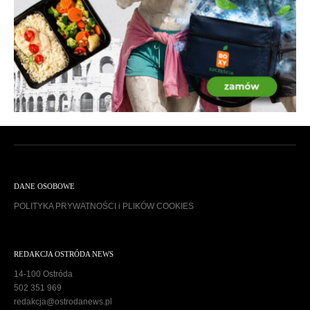
DANE OSOBOWE
POLITYKA PRYWATNOŚCI i PLIKÓW COOKIES
REDAKCJA OSTRÓDA NEWS
14-100 Ostróda
502 351 969
redakcja@ostrodanews.pl