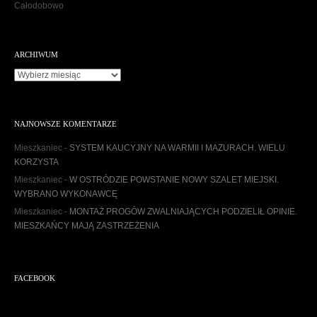
Całodobowo
ARCHIWUM
A
r
c
h
NAJNOWSZE KOMENTARZE
i
w
Mieszkaniec
-
SYSTEM KAUCYJNY NA WARMII I MAZURACH. WIELU
u
KORZYSTA
m
Mieszkaniec
-
W OSTRÓDZIE POWSTANIE NOWY SZALET MIEJSKI.
WYBRANO WYKONAWCĘ
Mieszkaniec
-
MONTAŻ PROGÓW ZWALNIAJĄCYCH PODZIELIŁ OPINIE.
MIESZKAŃCY MAJĄ ZASTRZEŻENIA
FACEBOOK