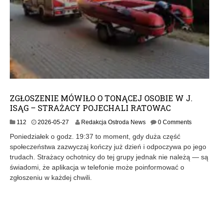
ZGŁOSZENIE MÓWIŁO O TONĄCEJ OSOBIE W J.
ISĄG – STRAŻACY POJECHALI RATOWAC
2
112
2026-05-27
Redakcja Ostroda News
0 Comments
0
Poniedziałek o godz. 19:37 to moment, gdy duża część
2
społeczeństwa zazwyczaj kończy już dzień i odpoczywa po jego
6
trudach. Strażacy ochotnicy do tej grupy jednak nie należą — są
-
0
świadomi, że aplikacja w telefonie może poinformować o
5
zgłoszeniu w każdej chwili.
-
2
7