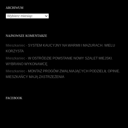
ARCHIWUM
A
r
c
h
NAJNOWSZE KOMENTARZE
i
w
Mieszkaniec
-
SYSTEM KAUCYJNY NA WARMII I MAZURACH. WIELU
u
KORZYSTA
m
Mieszkaniec
-
W OSTRÓDZIE POWSTANIE NOWY SZALET MIEJSKI.
WYBRANO WYKONAWCĘ
Mieszkaniec
-
MONTAŻ PROGÓW ZWALNIAJĄCYCH PODZIELIŁ OPINIE.
MIESZKAŃCY MAJĄ ZASTRZEŻENIA
FACEBOOK