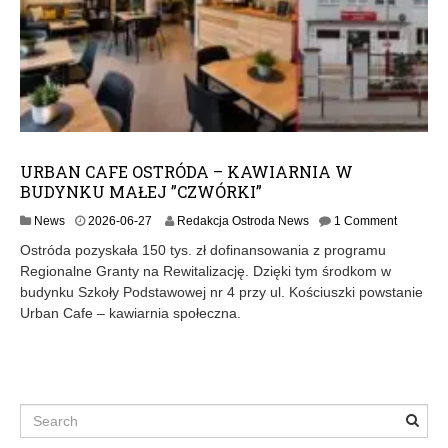
URBAN CAFE OSTRÓDA – KAWIARNIA W
BUDYNKU MAŁEJ ”CZWÓRKI”
2
News
2026-06-27
Redakcja Ostroda News
1 Comment
0
Ostróda pozyskała 150 tys. zł dofinansowania z programu
2
Regionalne Granty na Rewitalizację. Dzięki tym środkom w
6
budynku Szkoły Podstawowej nr 4 przy ul. Kościuszki powstanie
-
0
Urban Cafe – kawiarnia społeczna.
6
-
2
7
Search