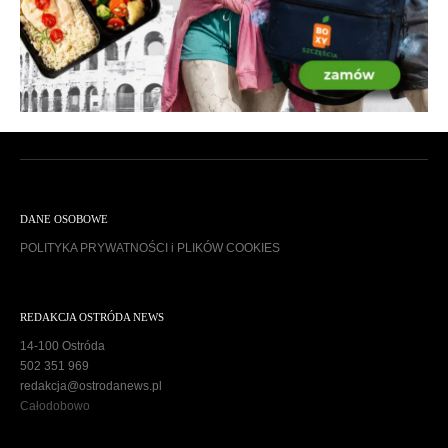
DANE OSOBOWE
POLITYKA PRYWATNOŚCI i PLIKÓW COOKIES
REDAKCJA OSTRÓDA NEWS
14-100 Ostróda
502 351 969
redakcja@ostrodanews.pl
Całodobowo