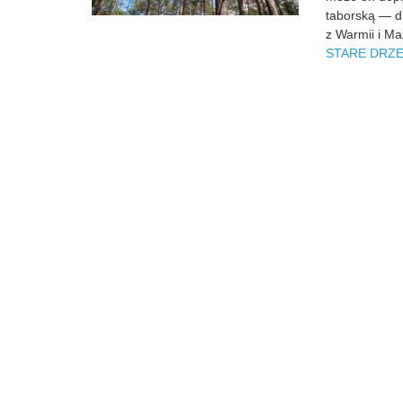
taborską — dr
z Warmii i M
STARE DRZ