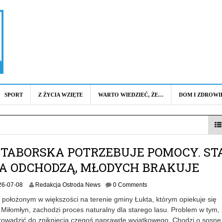
SPORT
Z ŻYCIA WZIĘTE
WARTO WIEDZIEĆ, ŻE…
DOM I ZDROWI
 TABORSKA POTRZEBUJE POMOCY. ST
A ODCHODZĄ, MŁODYCH BRAKUJE
2
26-07-08
Redakcja Ostroda News
0 Comments
0
 położonym w większości na terenie gminy Łukta, którym opiekuje się
2
Miłomłyn, zachodzi proces naturalny dla starego lasu. Problem w tym,
6
owadzić do zniknięcia czegoś naprawdę wyjątkowego. Chodzi o sosnę
-