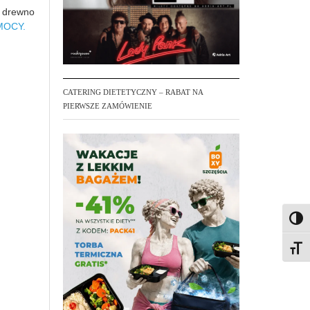
a drewno
MOCY.
CATERING DIETETYCZNY – RABAT NA
PIERWSZE ZAMÓWIENIE
Toggl
Toggl