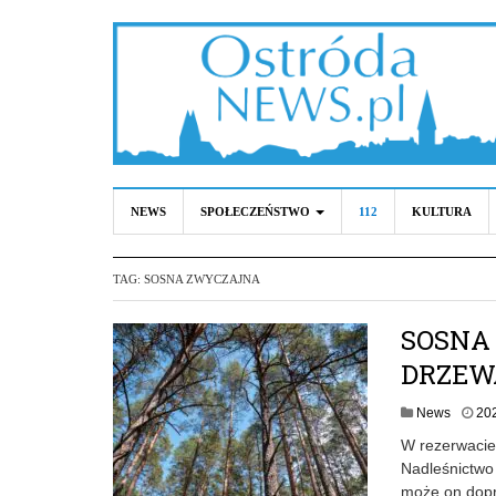
NEWS
SPOŁECZEŃSTWO
112
KULTURA
TAG:
SOSNA ZWYCZAJNA
SOSNA
DRZEW
News
20
W rezerwacie
Nadleśnictwo 
może on dopr