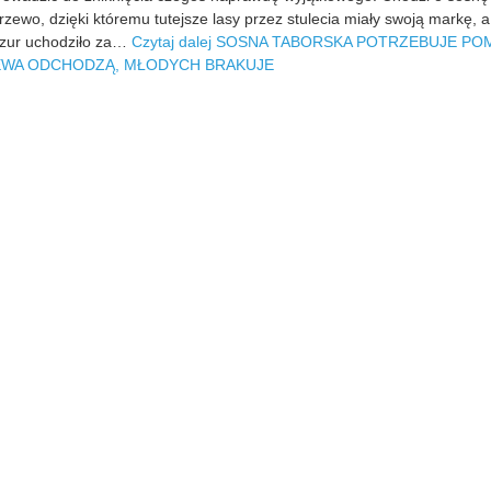
0
zewo, dzięki któremu tutejsze lasy przez stulecia miały swoją markę, 
7
azur uchodziło za…
Czytaj dalej
SOSNA TABORSKA POTRZEBUJE PO
-
EWA ODCHODZĄ, MŁODYCH BRAKUJE
0
8