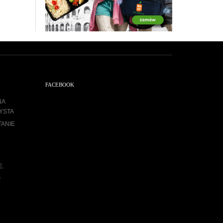
FACEBOOK
NA
YSTA
TANIE
E.
A