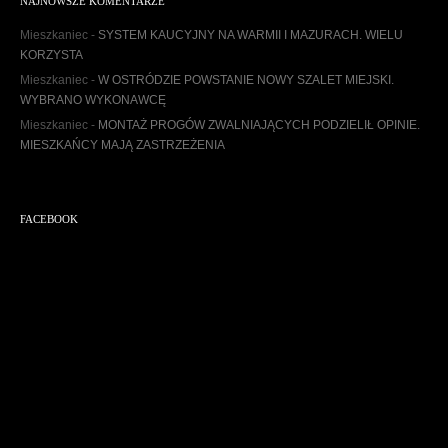
NAJNOWSZE KOMENTARZE
i
w
Mieszkaniec
-
SYSTEM KAUCYJNY NA WARMII I MAZURACH. WIELU
u
KORZYSTA
m
Mieszkaniec
-
W OSTRÓDZIE POWSTANIE NOWY SZALET MIEJSKI.
WYBRANO WYKONAWCĘ
Mieszkaniec
-
MONTAŻ PROGÓW ZWALNIAJĄCYCH PODZIELIŁ OPINIE.
MIESZKAŃCY MAJĄ ZASTRZEŻENIA
FACEBOOK