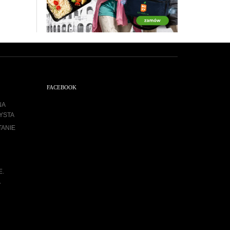
FACEBOOK
NA
YSTA
TANIE
E.
A