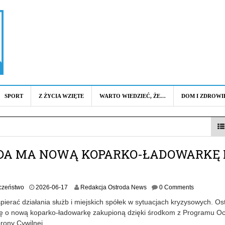
SPORT
Z ŻYCIA WZIĘTE
WARTO WIEDZIEĆ, ŻE…
DOM I ZDROWI
DA MA NOWĄ KOPARKO-ŁADOWARKĘ
E
2
czeństwo
2026-06-17
Redakcja Ostroda News
0 Comments
0
ierać działania służb i miejskich spółek w sytuacjach kryzysowych. Os
2
ię o nową koparko-ładowarkę zakupioną dzięki środkom z Programu O
6
rony Cywilnej.
-