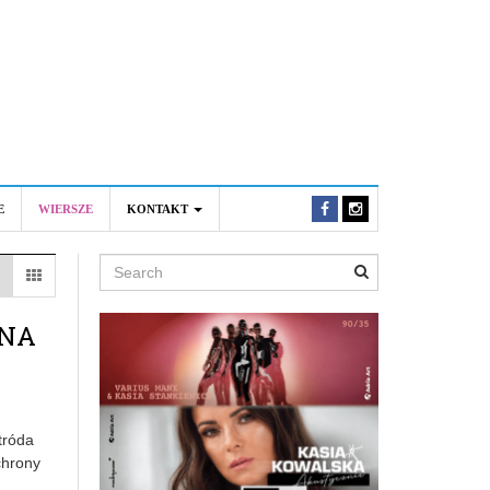
E
WIERSZE
KONTAKT
Search
 NA
tróda
chrony