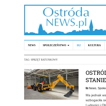
NEWS
SPOŁECZEŃSTWO
112
KULTURA
TAG:
SPRZĘT RATUNKOWY
OSTRÓ
STANI
News
,
Społe
Ma jednak wsp
wzbogaciła s
Ludności i Ob