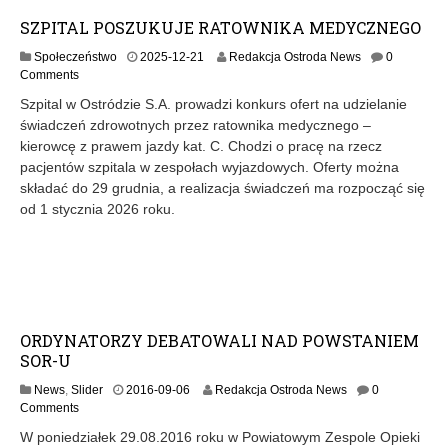
SZPITAL POSZUKUJE RATOWNIKA MEDYCZNEGO
Społeczeństwo
2025-12-21
Redakcja Ostroda News
0
Comments
Szpital w Ostródzie S.A. prowadzi konkurs ofert na udzielanie
świadczeń zdrowotnych przez ratownika medycznego –
kierowcę z prawem jazdy kat. C. Chodzi o pracę na rzecz
pacjentów szpitala w zespołach wyjazdowych. Oferty można
składać do 29 grudnia, a realizacja świadczeń ma rozpocząć się
od 1 stycznia 2026 roku.
ORDYNATORZY DEBATOWALI NAD POWSTANIEM
SOR-U
2
News
,
Slider
2016-09-06
Redakcja Ostroda News
0
0
Comments
1
W poniedziałek 29.08.2016 roku w Powiatowym Zespole Opieki
6