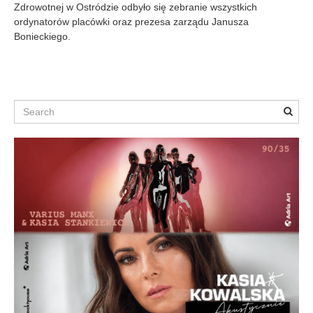
Zdrowotnej w Ostródzie odbyło się zebranie wszystkich
-
ordynatorów placówki oraz prezesa zarządu Janusza
0
9
Bonieckiego.
-
0
6
Search