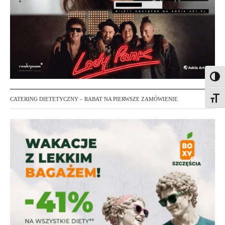
Toggl
Toggl
CATERING DIETETYCZNY – RABAT NA PIERWSZE ZAMÓWIENIE