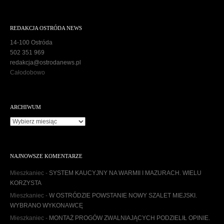
REDAKCJA OSTRÓDA NEWS
14-100 Ostróda
502 351 969
redakcja@ostrodanews.pl
Całodobowo
ARCHIWUM
A
r
c
h
NAJNOWSZE KOMENTARZE
i
w
Mieszkaniec
-
SYSTEM KAUCYJNY NA WARMII I MAZURACH. WIELU
u
KORZYSTA
m
Mieszkaniec
-
W OSTRÓDZIE POWSTANIE NOWY SZALET MIEJSKI.
WYBRANO WYKONAWCĘ
Mieszkaniec
-
MONTAŻ PROGÓW ZWALNIAJĄCYCH PODZIELIŁ OPINIE.