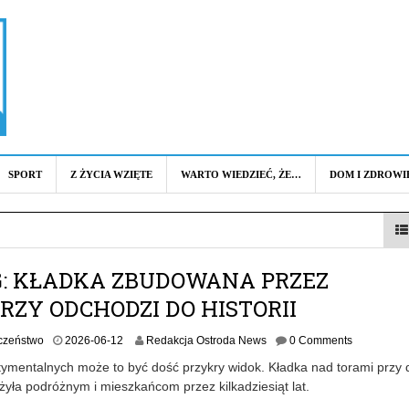
SPORT
Z ŻYCIA WZIĘTE
WARTO WIEDZIEĆ, ŻE…
DOM I ZDROWI
: KŁADKA ZBUDOWANA PRZEZ
RZY ODCHODZI DO HISTORII
2
czeństwo
2026-06-12
Redakcja Ostroda News
0 Comments
0
tymentalnych może to być dość przykry widok. Kładka nad torami przy
2
yła podróżnym i mieszkańcom przez kilkadziesiąt lat.
6
-