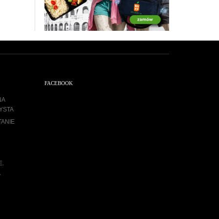
FACEBOOK
NA
YSTA
TANIE
E.
A