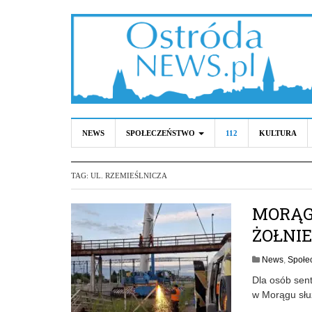
NEWS
SPOŁECZEŃSTWO
112
KULTURA
TAG:
UL. RZEMIEŚLNICZA
MORĄG
ŻOŁNIE
News
,
Społe
Dla osób sen
w Morągu służ