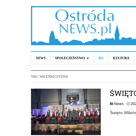
NEWS
SPOŁECZEŃSTWO
112
KULTURA
TAG:
WILEŃSZCZYZNA
ŚWIĘT
News
20
Święto Wileń