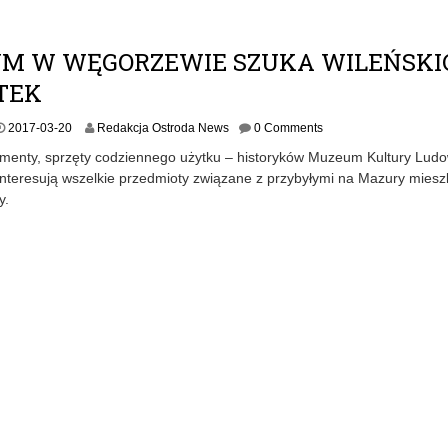
3
-
0
M W WĘGORZEWIE SZUKA WILEŃSKI
2
TEK
2017-03-20
Redakcja Ostroda News
0 Comments
umenty, sprzęty codziennego użytku – historyków Muzeum Kultury Lud
nteresują wszelkie przedmioty związane z przybyłymi na Mazury mies
y.