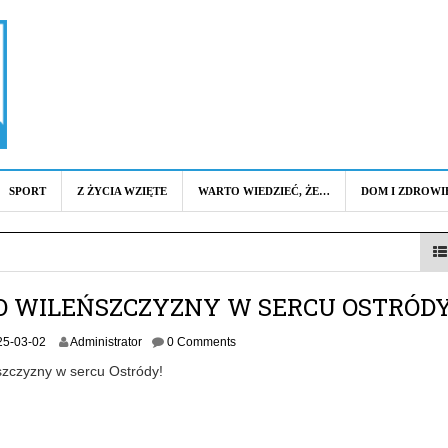
SPORT
Z ŻYCIA WZIĘTE
WARTO WIEDZIEĆ, ŻE…
DOM I ZDROWI
O WILEŃSZCZYZNY W SERCU OSTRÓD
2
25-03-02
Administrator
0 Comments
0
szczyzny w sercu Ostródy!
2
5
-
0