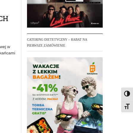
CH
CATERING DIETETYCZNY – RABAT NA
PIERWSZE ZAMÓWIENIE
owej w
zkańcami
Toggl
Toggl