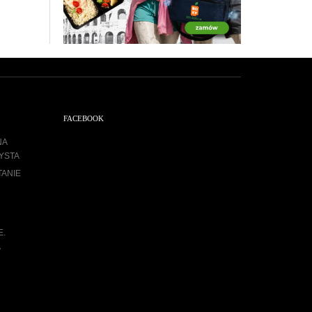
FACEBOOK
NA
YSTA
TANIE
E.
A