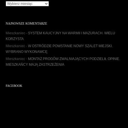
A
r
c
h
NAJNOWSZE KOMENTARZE
i
w
Mieszkaniec
-
SYSTEM KAUCYJNY NA WARMII I MAZURACH. WIELU
u
KORZYSTA
m
Mieszkaniec
-
W OSTRÓDZIE POWSTANIE NOWY SZALET MIEJSKI.
WYBRANO WYKONAWCĘ
Mieszkaniec
-
MONTAŻ PROGÓW ZWALNIAJĄCYCH PODZIELIŁ OPINIE.
MIESZKAŃCY MAJĄ ZASTRZEŻENIA
FACEBOOK