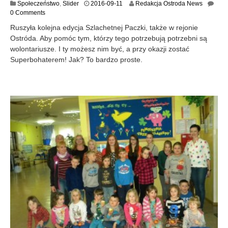
2
Społeczeństwo
,
Slider
2016-09-11
Redakcja Ostroda News
0
0 Comments
1
Ruszyła kolejna edycja Szlachetnej Paczki, także w rejonie
6
Ostróda. Aby pomóc tym, którzy tego potrzebują potrzebni są
-
wolontariusze. I ty możesz nim być, a przy okazji zostać
0
9
Superbohaterem! Jak? To bardzo proste.
-
1
1