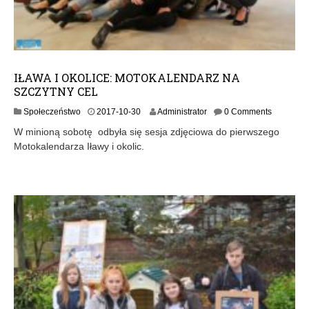
IŁAWA I OKOLICE: MOTOKALENDARZ NA
SZCZYTNY CEL
2
Społeczeństwo
2017-10-30
Administrator
0 Comments
0
W minioną sobotę odbyła się sesja zdjęciowa do pierwszego
1
Motokalendarza Iławy i okolic.
7
-
1
0
-
3
1