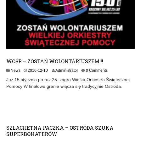
WOŚP – ZOSTAŃ WOLONTARIUSZEM!!!
2
News
2016-12-10
Administrator
0 Comments
0
Już 15 stycznia po raz 25. zagra Wielka Orkiestra Świątecznej
1
Pomocy!W finałowe granie włącza się tradycyjnie Ostróda.
6
-
1
2
-
1
2
SZLACHETNA PACZKA – OSTRÓDA SZUKA
SUPERBOHATERÓW