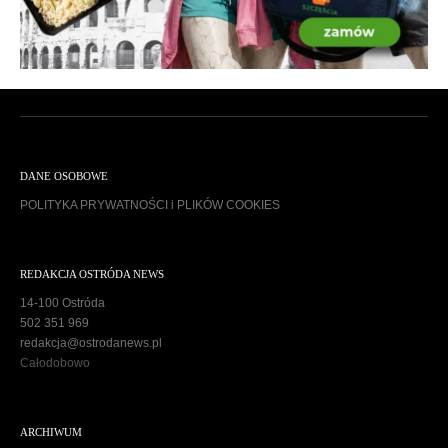
DANE OSOBOWE
POLITYKA PRYWATNOŚCI i PLIKÓW COOKIES
REDAKCJA OSTRÓDA NEWS
14-100 Ostróda
502 351 969
redakcja@ostrodanews.pl
Całodobowo
ARCHIWUM