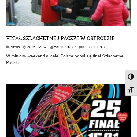
FINAŁ SZLACHETNEJ PACZKI W OSTRÓDZIE
2
News
2016-12-14
Administrator
0 Comments
0
W miniony weekend w całej Polsce odbył się finał Szlachetnej
1
Paczki.
6
-
1
Toggl
2
-
Toggl
1
4