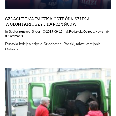
SZLACHETNA PACZKA OSTRÓDA SZUKA
WOLONTARIUSZY I DARCZYŃCÓW
2
Społeczeństwo
,
Slider
2017-09-15
Redakcja Ostroda News
0
0 Comments
1
Ruszyła kolejna edycja Szlachetnej Paczki, także w rejonie
7
Ostróda.
-
0
9
-
1
5