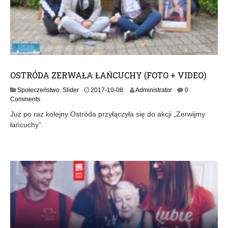
OSTRÓDA ZERWAŁA ŁAŃCUCHY (FOTO + VIDEO)
2
Społeczeństwo
,
Slider
2017-10-08
Administrator
0
0
Comments
1
Już po raz kolejny Ostróda przyłączyła się do akcji „Zerwijmy
7
łańcuchy”.
-
1
0
-
0
8