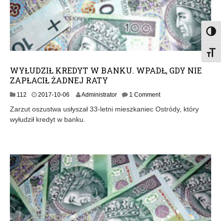
Toggl
Toggl
WYŁUDZIŁ KREDYT W BANKU. WPADŁ, GDY NIE
ZAPŁACIŁ ŻADNEJ RATY
112
2017-10-06
Administrator
1 Comment
Zarzut oszustwa usłyszał 33-letni mieszkaniec Ostródy, który
wyłudził kredyt w banku.