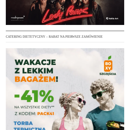
i
e
w
p
CATERING DIETETYCZNY – RABAT NA PIERWSZE ZAMÓWIENIE
i
s
ó
w