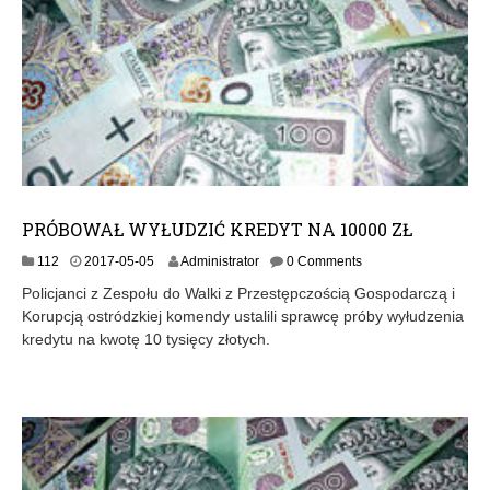
PRÓBOWAŁ WYŁUDZIĆ KREDYT NA 10000 ZŁ
2
112
2017-05-05
Administrator
0 Comments
0
Policjanci z Zespołu do Walki z Przestępczością Gospodarczą i
1
Korupcją ostródzkiej komendy ustalili sprawcę próby wyłudzenia
7
kredytu na kwotę 10 tysięcy złotych.
-
0
5
-
0
5