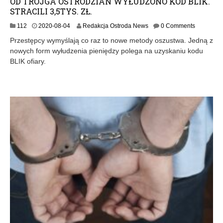
OD TROJGA OSTRÓDZIAN WYŁUDZONO KOD BLIK.
STRACILI 3,5TYS. ZŁ.
2
112
2020-08-04
Redakcja Ostroda News
0 Comments
0
Przestępcy wymyślają co raz to nowe metody oszustwa. Jedną z
2
nowych form wyłudzenia pieniędzy polega na uzyskaniu kodu
0
BLIK ofiary.
-
0
8
-
0
4