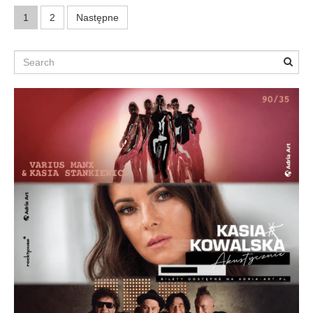
S
1
2
Następne
t
Search
r
o
n
i
c
o
w
a
n