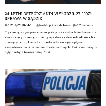
24-LETNI OSTRÓDZIANIN WYŁUDZIŁ 27 000ZŁ.
SPRAWA W SĄDZIE
2
112
2020-04-15
Redakcja Ostroda News
0 Comments
0
O przestępczym procederze policjanci z ostródzkiej komendy
2
zwalczający przestępczość gospodarczą dowiedzieli się kilka
0
miesięcy temu, kiedy to do jednostki zaczęły wpływać
-
0
zawiadomienia o oszustwach internetowych. Pokrzywdzonymi
4
były osoby z terenu całej Polski.
-
1
5