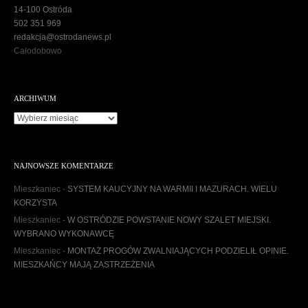
14-100 Ostróda
502 351 969
redakcja@ostrodanews.pl
Całodobowo
ARCHIWUM
A
r
c
h
NAJNOWSZE KOMENTARZE
i
w
Mieszkaniec
-
SYSTEM KAUCYJNY NA WARMII I MAZURACH. WIELU
u
KORZYSTA
m
Mieszkaniec
-
W OSTRÓDZIE POWSTANIE NOWY SZALET MIEJSKI.
WYBRANO WYKONAWCĘ
Mieszkaniec
-
MONTAŻ PROGÓW ZWALNIAJĄCYCH PODZIELIŁ OPINIE.
MIESZKAŃCY MAJĄ ZASTRZEŻENIA