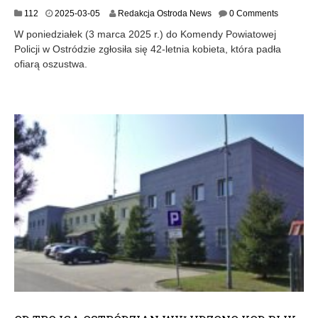
2
112
2025-03-05
Redakcja Ostroda News
0 Comments
0
W poniedziałek (3 marca 2025 r.) do Komendy Powiatowej
2
Policji w Ostródzie zgłosiła się 42-letnia kobieta, która padła
5
ofiarą oszustwa.
-
0
3
-
0
5