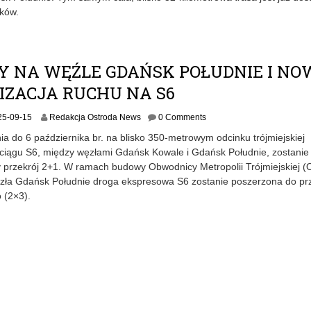
ików.
Y NA WĘŹLE GDAŃSK POŁUDNIE I NO
IZACJA RUCHU NA S6
2
25-09-15
Redakcja Ostroda News
0 Comments
0
a do 6 października br. na blisko 350-metrowym odcinku trójmiejskiej
2
ciągu S6, między węzłami Gdańsk Kowale i Gdańsk Południe, zostanie
5
przekrój 2+1. W ramach budowy Obwodnicy Metropolii Trójmiejskiej 
-
0
zła Gdańsk Południe droga ekspresowa S6 zostanie poszerzona do pr
9
 (2×3).
-
1
5