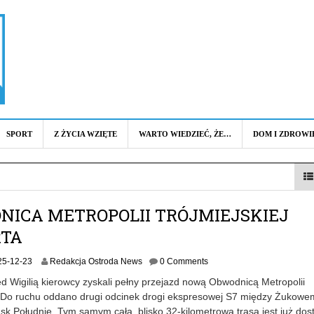
SPORT
Z ŻYCIA WZIĘTE
WARTO WIEDZIEĆ, ŻE…
DOM I ZDROWI
NICA METROPOLII TRÓJMIEJSKIEJ
TA
25-12-23
Redakcja Ostroda News
0 Comments
d Wigilią kierowcy zyskali pełny przejazd nową Obwodnicą Metropolii
j. Do ruchu oddano drugi odcinek drogi ekspresowej S7 między Żukowe
k Południe. Tym samym cała, blisko 32-kilometrowa trasa jest już dos