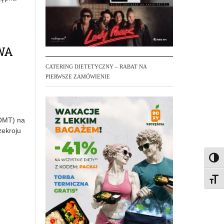
WA
CATERING DIETETYCZNY – RABAT NA
PIERWSZE ZAMÓWIENIE
(OMT) na
zekroju
Toggl
Toggl