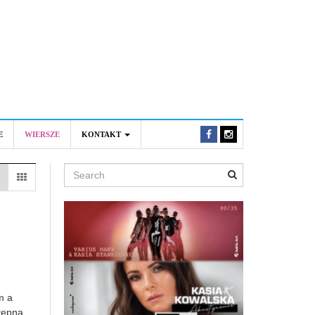
E
WIERSZE
KONTAKT
Search
m a
tępna