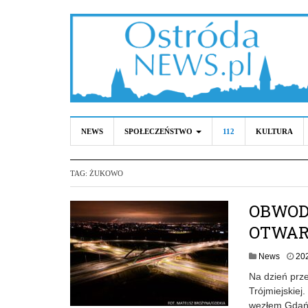
NEWS
SPOŁECZEŃSTWO
112
KULTURA
TAG:
ŻUKOWO
OBWOD
OTWAR
News
20
Na dzień prze
Trójmiejskie
węzłem Gdańs