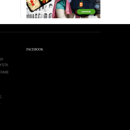
FACEBOOK
NA
YSTA
TANIE
E.
A