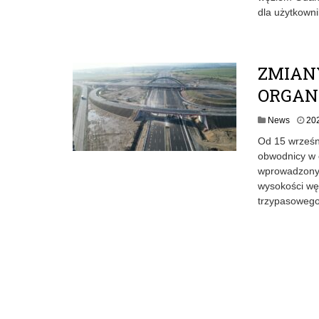
dla użytkown
ZMIAN
ORGAN
News
20
Od 15 wrześni
obwodnicy w 
wprowadzony 
wysokości wę
trzypasowego