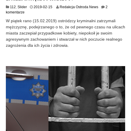
2
112
,
Slider
2019-02-15
Redakcja Ostroda News
2
0
komentarze
1
W piątek rano (15.02.2019) ostródzcy kryminalni zatrzymali
9
mężczyznę, podejrzanego o to, że od pewnego czasu na ulicach
-
miasta zaczepiał przypadkowe kobiety, niepokoił je swoim
0
2
agresywnym zachowaniem i stwarzał w nich poczucie realnego
-
zagrożenia dla ich życia i zdrowia.
1
5