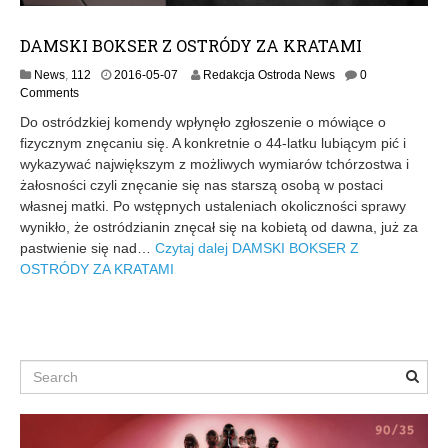
DAMSKI BOKSER Z OSTRÓDY ZA KRATAMI
2
News
,
112
2016-05-07
Redakcja Ostroda News
0
0
Comments
1
Do ostródzkiej komendy wpłynęło zgłoszenie o mówiące o
6
fizycznym znęcaniu się. A konkretnie o 44-latku lubiącym pić i
-
wykazywać największym z możliwych wymiarów tchórzostwa i
0
5
żałosności czyli znęcanie się nas starszą osobą w postaci
-
własnej matki. Po wstępnych ustaleniach okoliczności sprawy
0
wynikło, że ostródzianin znęcał się na kobietą od dawna, już za
8
pastwienie się nad…
Czytaj dalej
DAMSKI BOKSER Z
OSTRÓDY ZA KRATAMI
Search