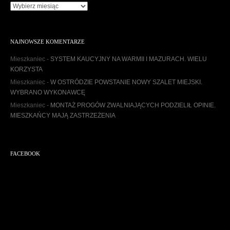
A
r
c
h
NAJNOWSZE KOMENTARZE
i
w
Mieszkaniec
-
SYSTEM KAUCYJNY NA WARMII I MAZURACH. WIELU
u
KORZYSTA
m
Mieszkaniec
-
W OSTRÓDZIE POWSTANIE NOWY SZALET MIEJSKI.
WYBRANO WYKONAWCĘ
Mieszkaniec
-
MONTAŻ PROGÓW ZWALNIAJĄCYCH PODZIELIŁ OPINIE.
MIESZKAŃCY MAJĄ ZASTRZEŻENIA
FACEBOOK