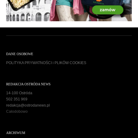
DANE OSOBOWE
POLITYKA PRYWATNOŚCI i PLIKÓW COOKIES
REDAKCJA OSTRÓDA NEWS
14-100 Ostróda
502 351 969
redakcja@ostrodanews.pl
Całodobowo
ARCHIWUM