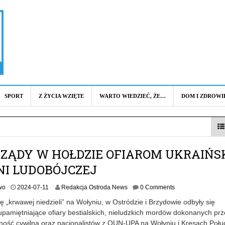
SPORT
Z ŻYCIA WZIĘTE
WARTO WIEDZIEĆ, ŻE…
DOM I ZDROWI
ZĄDY W HOŁDZIE OFIAROM UKRAIŃS
NI LUDOBÓJCZEJ
2
wo
2024-07-11
Redakcja Ostroda News
0 Comments
0
ę „krwawej niedzieli” na Wołyniu, w Ostródzie i Brzydowie odbyły się
2
upamiętniające ofiary bestialskich, nieludzkich mordów dokonanych prz
4
dność cywilną oraz nacjonalistów z OUN-UPA na Wołyniu i Kresach Poł
-