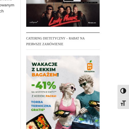
rdowanym
ch
CATERING DIETETYCZNY – RABAT NA
PIERWSZE ZAMÓWIENIE
Toggl
Toggl