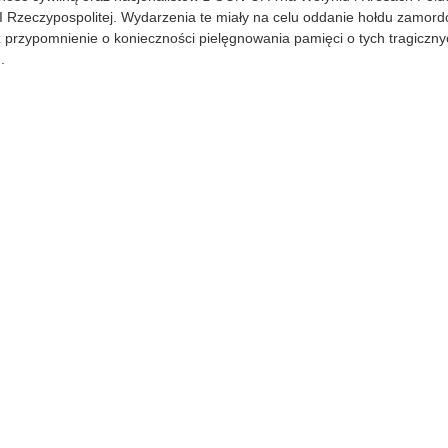
0
I Rzeczypospolitej. Wydarzenia te miały na celu oddanie hołdu zamo
7
 przypomnienie o konieczności pielęgnowania pamięci o tych tragiczny
-
.
1
1