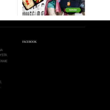
FACEBOOK
NA
YSTA
TANIE
E.
A