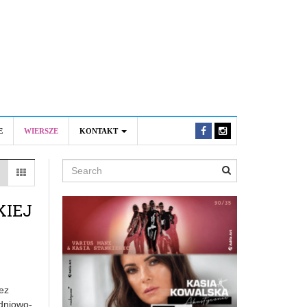
E
WIERSZE
KONTAKT
Search
KIEJ
ez
udniowo-