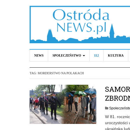
NEWS
SPOŁECZEŃSTWO
112
KULTURA
TAG:
MORDERSTWO NA POLAKACH
SAMOR
ZBROD
Społeczeńst
W 81. rocznic
uroczystości 
ukraińską lu