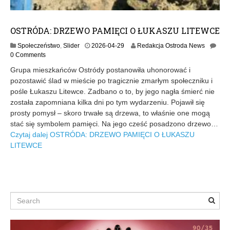
OSTRÓDA: DRZEWO PAMIĘCI O ŁUKASZU LITEWCE
2
Społeczeństwo
,
Slider
2026-04-29
Redakcja Ostroda News
0
0 Comments
2
Grupa mieszkańców Ostródy postanowiła uhonorować i
6
pozostawić ślad w mieście po tragicznie zmarłym społeczniku i
-
pośle Łukaszu Litewce. Zadbano o to, by jego nagła śmierć nie
0
4
została zapomniana kilka dni po tym wydarzeniu. Pojawił się
-
prosty pomysł – skoro trwałe są drzewa, to właśnie one mogą
2
stać się symbolem pamięci. Na jego cześć posadzono drzewo…
9
Czytaj dalej
OSTRÓDA: DRZEWO PAMIĘCI O ŁUKASZU
LITEWCE
Search