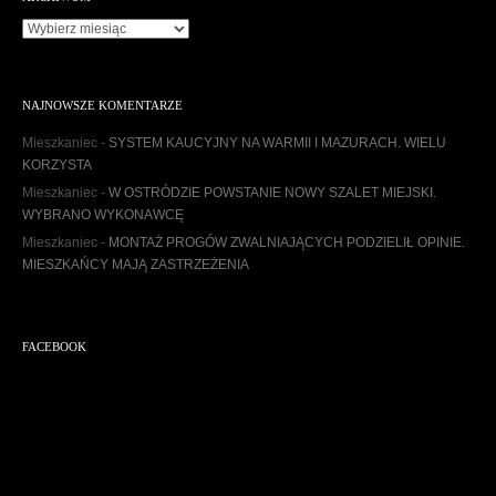
A
r
c
h
NAJNOWSZE KOMENTARZE
i
w
Mieszkaniec
-
SYSTEM KAUCYJNY NA WARMII I MAZURACH. WIELU
u
KORZYSTA
m
Mieszkaniec
-
W OSTRÓDZIE POWSTANIE NOWY SZALET MIEJSKI.
WYBRANO WYKONAWCĘ
Mieszkaniec
-
MONTAŻ PROGÓW ZWALNIAJĄCYCH PODZIELIŁ OPINIE.
MIESZKAŃCY MAJĄ ZASTRZEŻENIA
FACEBOOK