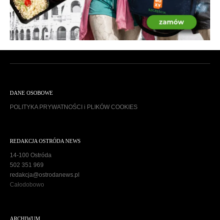
DANE OSOBOWE
POLITYKA PRYWATNOŚCI i PLIKÓW COOKIES
REDAKCJA OSTRÓDA NEWS
14-100 Ostróda
502 351 969
redakcja@ostrodanews.pl
Całodobowo
ARCHIWUM